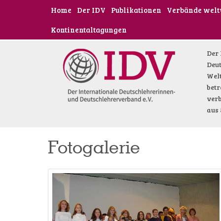
Home
Der IDV
Publikationen
Verbände welt
Kontinentaltagungen
Der 
Deut
Welt
betr
verb
aus 
Fotogalerie