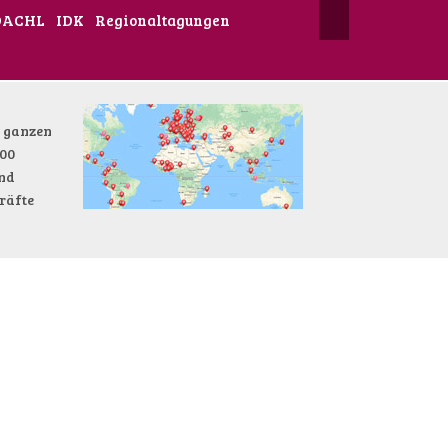
DACHL
IDK
Regionaltagungen
r ganzen
000
und
räfte