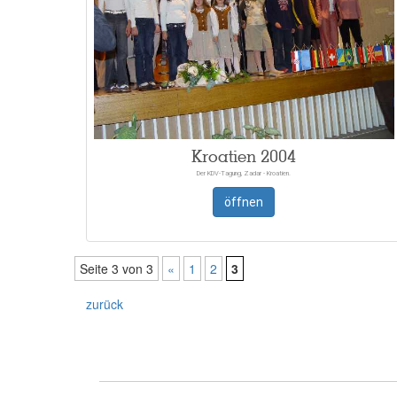
Kroatien 2004
Der KDV-Tagung, Zadar - Kroatien.
öffnen
Seite 3 von 3
«
1
2
3
zurück