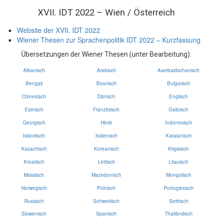
XVII. IDT 2022 – Wien / Österreich
Website der XVII. IDT 2022
Wiener Thesen zur Sprachenpolitik IDT 2022 – Kurzfassung
Übersetzungen der Wiener Thesen (unter Bearbeitung):
Albanisch
Arabisch
Aserbaidschanisch
Bengali
Bosnisch
Bulgarisch
Chinesisch
Dänisch
Englisch
Estnisch
Französisch
Galicisch
Georgisch
Hindi
Indonesisch
Isländisch
Italienisch
Katalanisch
Kasachisch
Koreanisch
Kirgisisch
Kroatisch
Lettisch
Litauisch
Malaiisch
Mazedonisch
Mongolisch
Norwegisch
Polnisch
Portugiesisch
Russisch
Schwedisch
Serbisch
Slowenisch
Spanisch
Thailändisch