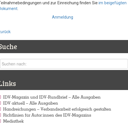
Teilnahmebedingungen und zur Einreichung finden Sie
im beigefügten
Dokument
.
Anmeldung
zurück
Suche
Links
IDV-Magazin und IDV-Rundbrief – Alle Ausgaben
IDV aktuell – Alle Ausgaben
Handreichungen – Verbandsarbeit erfolgreich gestalten
Richtlinien für Autor:innen des IDV-Magazins
Mediathek