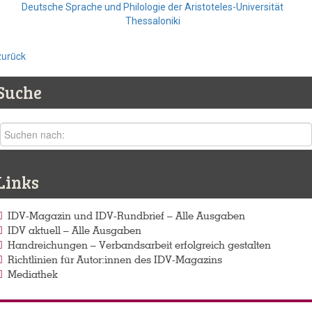
Deutsche Sprache und Philologie der Aristoteles-Universität
Thessaloniki
zurück
Suche
Links
IDV-Magazin und IDV-Rundbrief – Alle Ausgaben
IDV aktuell – Alle Ausgaben
Handreichungen – Verbandsarbeit erfolgreich gestalten
Richtlinien für Autor:innen des IDV-Magazins
Mediathek