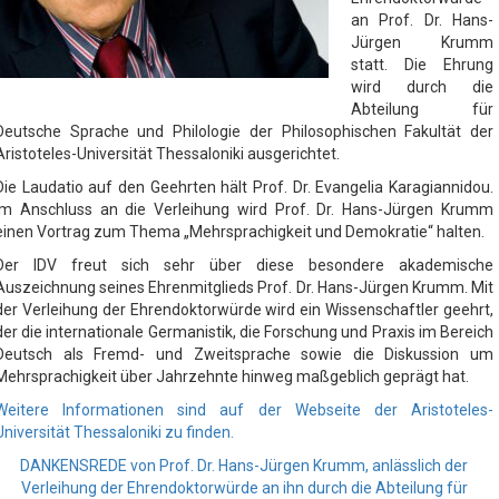
an Prof. Dr. Hans-
Jürgen Krumm
statt. Die Ehrung
wird durch die
Abteilung für
Deutsche Sprache und Philologie der Philosophischen Fakultät der
Aristoteles-Universität Thessaloniki ausgerichtet.
Die Laudatio auf den Geehrten hält Prof. Dr. Evangelia Karagiannidou.
Im Anschluss an die Verleihung wird Prof. Dr. Hans-Jürgen Krumm
einen Vortrag zum Thema „Mehrsprachigkeit und Demokratie“ halten.
Der IDV freut sich sehr über diese besondere akademische
Auszeichnung seines Ehrenmitglieds Prof. Dr. Hans-Jürgen Krumm. Mit
der Verleihung der Ehrendoktorwürde wird ein Wissenschaftler geehrt,
der die internationale Germanistik, die Forschung und Praxis im Bereich
Deutsch als Fremd- und Zweitsprache sowie die Diskussion um
Mehrsprachigkeit über Jahrzehnte hinweg maßgeblich geprägt hat.
Weitere Informationen sind auf der Webseite der Aristoteles-
Universität Thessaloniki zu finden.
DANKENSREDE von Prof. Dr. Hans-Jürgen Krumm, anlässlich der
Verleihung der Ehrendoktorwürde an ihn durch die Abteilung für