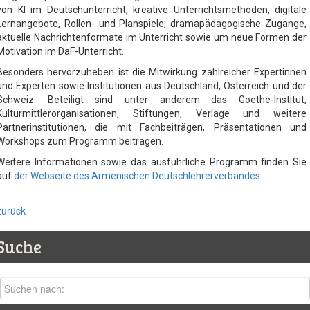
von KI im Deutschunterricht, kreative Unterrichtsmethoden, digitale
Lernangebote, Rollen- und Planspiele, dramapädagogische Zugänge,
aktuelle Nachrichtenformate im Unterricht sowie um neue Formen der
Motivation im DaF-Unterricht.
Besonders hervorzuheben ist die Mitwirkung zahlreicher Expertinnen
und Experten sowie Institutionen aus Deutschland, Österreich und der
Schweiz. Beteiligt sind unter anderem das Goethe-Institut,
Kulturmittlerorganisationen, Stiftungen, Verlage und weitere
Partnerinstitutionen, die mit Fachbeiträgen, Präsentationen und
Workshops zum Programm beitragen.
Weitere Informationen sowie das ausführliche Programm finden Sie
auf
der Webseite des Armenischen Deutschlehrerverbandes.
zurück
Suche