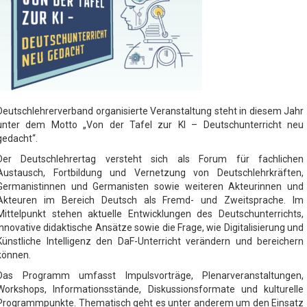
Deutschlehrerverband organisierte Veranstaltung steht in diesem Jahr
unter dem Motto „Von der Tafel zur KI – Deutschunterricht neu
gedacht“.
Der Deutschlehrertag versteht sich als Forum für fachlichen
Austausch, Fortbildung und Vernetzung von Deutschlehrkräften,
Germanistinnen und Germanisten sowie weiteren Akteurinnen und
Akteuren im Bereich Deutsch als Fremd- und Zweitsprache. Im
Mittelpunkt stehen aktuelle Entwicklungen des Deutschunterrichts,
innovative didaktische Ansätze sowie die Frage, wie Digitalisierung und
Künstliche Intelligenz den DaF-Unterricht verändern und bereichern
können.
Das Programm umfasst Impulsvorträge, Plenarveranstaltungen,
Workshops, Informationsstände, Diskussionsformate und kulturelle
Programmpunkte. Thematisch geht es unter anderem um den Einsatz