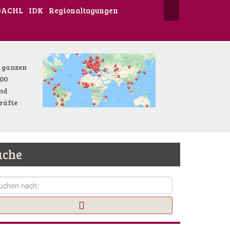
DACHL
IDK
Regionaltagungen
r ganzen
000
und
räfte
uche