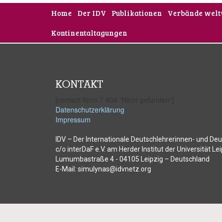
Home
Der IDV
Publikationen
Verbände welt
Kontinentaltagungen
KONTAKT
[contact-form-7 404 "Nicht gefunden"]
Datenschutzerklärung
Impressum
IDV – Der Internationale Deutschlehrerinnen- und Deu
c/o interDaF e.V. am Herder Institut der Universität Le
Lumumbastraße 4 - 04105 Leipzig – Deutschland
E-Mail: simulynas@idvnetz.org