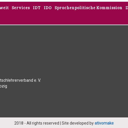
weit
Services
IDT
IDO
Sprachenpolitische Kommission
tschlehrerverband e. V.
ipzig
2018 - All rights reserved | Site developed by
ativomake