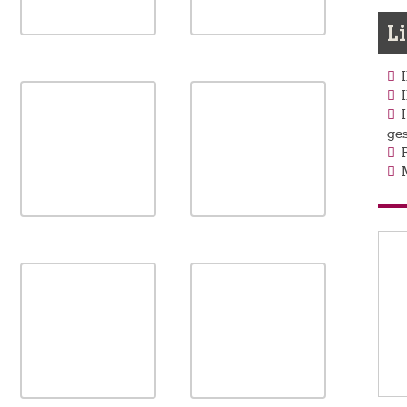
L
ges