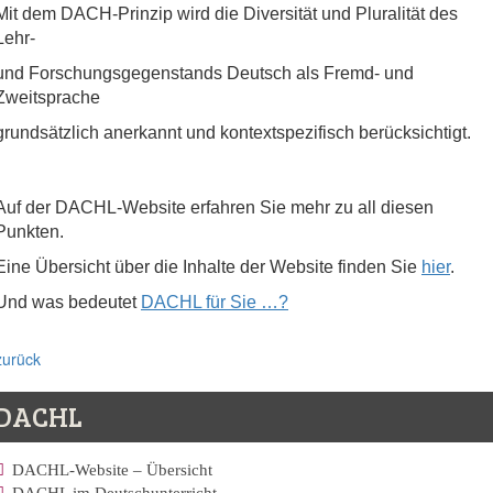
Mit dem DACH-Prinzip wird die Diversität und Pluralität des
Lehr-
und Forschungsgegenstands Deutsch als Fremd- und
Zweitsprache
grundsätzlich anerkannt und kontextspezifisch berücksichtigt.
Auf der DACHL-Website erfahren Sie mehr zu all diesen
Punkten.
Eine Übersicht über die Inhalte der Website finden Sie
hier
.
Und was bedeutet
DACHL für Sie …?
zurück
DACHL
DACHL-Website – Übersicht