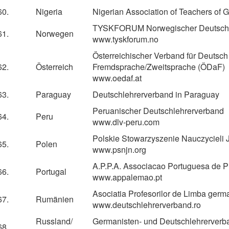
60.
Nigeria
Nigerian Association of Teachers of 
TYSKFORUM Norwegischer Deutschl
61.
Norwegen
www.tyskforum.no
Österreichischer Verband für Deutsch
62.
Österreich
Fremdsprache/Zweitsprache (ÖDaF)
www.oedaf.at
63.
Paraguay
Deutschlehrerverband in Paraguay
Peruanischer Deutschlehrerverband
64.
Peru
www.dlv-peru.com
Polskie Stowarzyszenie Nauczycieli
65.
Polen
www.psnjn.org
A.P.P.A. Associacao Portuguesa de 
66.
Portugal
www.appalemao.pt
Asociatia Profesorilor de Limba ger
67.
Rumänien
www.deutschlehrerverband.ro
Russland/
Germanisten- und Deutschlehrerverb
68.