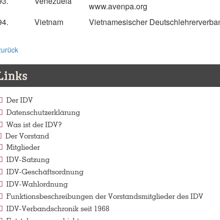
93.
Venezuela
www.avenpa.org
94.
Vietnam
Vietnamesischer Deutschlehrerverba
zurück
Links
Der IDV
Datenschutzerklärung
Was ist der IDV?
Der Vorstand
Mitglieder
IDV-Satzung
IDV-Geschäftsordnung
IDV-Wahlordnung
Funktionsbeschreibungen der Vorstandsmitglieder des IDV
IDV-Verbandschronik seit 1968