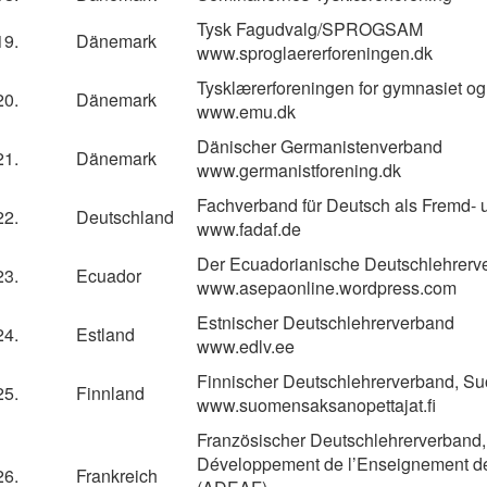
Tysk Fagudvalg/SPROGSAM
19.
Dänemark
www.sproglaererforeningen.dk
Tysklærerforeningen for gymnasiet og
20.
Dänemark
www.emu.dk
Dänischer Germanistenverband
21.
Dänemark
www.germanistforening.dk
Fachverband für Deutsch als Fremd-
22.
Deutschland
www.fadaf.de
Der Ecuadorianische Deutschlehrerv
23.
Ecuador
www.asepaonline.wordpress.com
Estnischer Deutschlehrerverband
24.
Estland
www.edlv.ee
Finnischer Deutschlehrerverband, Su
25.
Finnland
www.suomensaksanopettajat.fi
Französischer Deutschlehrerverband, 
Développement de l’Enseignement de
26.
Frankreich