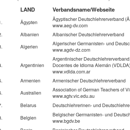
LAND
Verbandsname/Webseite
Ägyptischer Deutschlehrerverband (
1.
Ägypten
www.aeg-dv.com
2.
Albanien
Albanischer Deutschlehrerverband
Algerischer Germanisten- und Deuts
3.
Algerien
www.agdv-dz.com
Argentinischer Deutschlehrerverband,
4.
Argentinien
Docentes de Idioma Alemán (VDLDA
www.vdlda.com.ar
5.
Armenien
Armenischer Deutschlehrerverband
Association of German Teachers of Vi
6.
Australien
www.agtv.vic.edu.au
7.
Belarus
Deutschlehrerinen- und Deutschlehre
Belgischer Germanisten- und Deutsc
8.
Belgien
www.bgdv.be