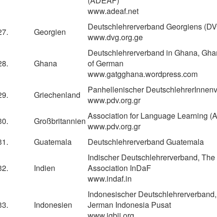
(ADEAF)
www.adeaf.net
Deutschlehrerverband Georgiens (D
27.
Georgien
www.dvg.org.ge
Deutschlehrerverband in Ghana, Ghan
28.
Ghana
of German
www.gatgghana.wordpress.com
Panhellenischer DeutschlehrerInnen
29.
Griechenland
www.pdv.org.gr
Association for Language Learning (
30.
Großbritannien
www.pdv.org.gr
31.
Guatemala
Deutschlehrerverband Guatemala
Indischer Deutschlehrerverband, Th
32.
Indien
Association InDaF
www.indaf.in
Indonesischer Deutschlehrerverband,
33.
Indonesien
Jerman Indonesia Pusat
www.igbji.org