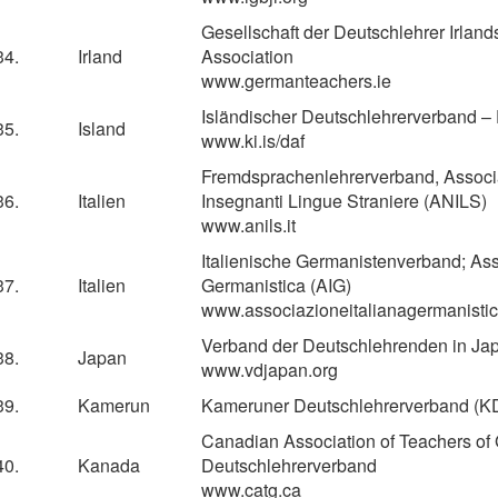
Gesellschaft der Deutschlehrer Irlan
34.
Irland
Association
www.germanteachers.ie
Isländischer Deutschlehrerverband 
35.
Island
www.ki.is/daf
Fremdsprachenlehrerverband, Associ
36.
Italien
Insegnanti Lingue Straniere (ANILS)
www.anils.it
Italienische Germanistenverband; Asso
37.
Italien
Germanistica (AIG)
www.
associazioneitalianagermanistica
Verband der Deutschlehrenden in Ja
38.
Japan
www.vdjapan.org
39.
Kamerun
Kameruner Deutschlehrerverband (K
Canadian Association of Teachers o
40.
Kanada
Deutschlehrerverband
www.catg.ca