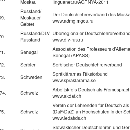
Moskau
linguanet.ru/AGPNYA-2011
Russland/
Der Deutschlehrerverband des Mosk
69.
Moskauer
www.admg.mgou.ru
Gebiet
Russland/DLV
Überregionaler Deutschlehrerverban
70.
Russland
www.dlv-rus.ru
Association des Professeurs d’Allem
71.
Senegal
Sénégal (APASS)
72.
Serbien
Serbischer Deutschlehrerverband
Språklärarnas Riksförbund
73.
Schweden
www.spraklararna.se
Arbeitskreis Deutsch als Fremdsprac
74.
Schweiz
www.akdaf.ch
Verein der Lehrenden für Deutsch al
75.
Schweiz
(DaF/DaZ) an Hochschulen in der Sch
www.ledafids.ch
Slowakischer Deutschlehrer- und G