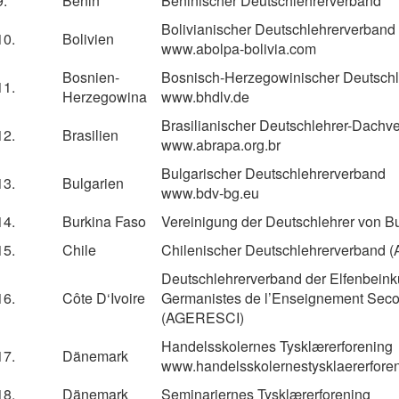
9.
Benin
Beninischer Deutschlehrerverband
Bolivianischer Deutschlehrerverban
10.
Bolivien
www.abolpa-bolivia.com
Bosnien-
Bosnisch-Herzegowinischer Deutsch
11.
Herzegowina
www.bhdlv.de
Brasilianischer Deutschlehrer-Dach
12.
Brasilien
www.abrapa.org.br
Bulgarischer Deutschlehrerverband
13.
Bulgarien
www.bdv-bg.eu
14.
Burkina Faso
Vereinigung der Deutschlehrer von B
15.
Chile
Chilenischer Deutschlehrerverband 
Deutschlehrerverband der Elfenbeink
16.
Côte D‘Ivoire
Germanistes de l’Enseignement Secon
(AGERESCI)
Handelsskolernes Tysklærerforening
17.
Dänemark
www.handelsskolernestysklaererfore
18.
Dänemark
Seminariernes Tysklærerforening