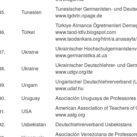
Tunesischer Germanisten- und Deuts
85.
Tunesien
www.tgdvtn.npage.de
Türkiye Almanca Ögretmenleri Derne
86.
Türkei
www.taod-tdlv.blogspot.com
www.taodankara.org/html/a.anasayfa/
Ukrainischer Hochschulgermanisten
87.
Ukraine
www.germanistika.at.ua
Ukrainischer Deutschlehrer- und Ge
88.
Ukraine
www.udgv.org/de
Ungarischer Deutschlehrerverband (
89.
Ungarn
www.udaf.hu
90.
Uruguay
Asociación Uruguaya de Professores
American Association of Teachers of 
91.
USA
www.aatg.org
92.
Usbekistan
Deutschlehrerverband Usbekistans
Asociación Venezolana de Professo