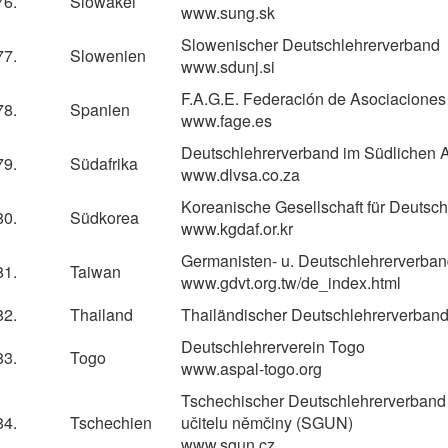
76.
Slowakei
www.sung.sk
Slowenischer Deutschlehrerverband
77.
Slowenien
www.sdunj.si
F.A.G.E. Federación de Asociacione
78.
Spanien
www.fage.es
Deutschlehrerverband im Südlichen A
79.
Südafrika
www.dlvsa.co.za
Koreanische Gesellschaft für Deutsc
80.
Südkorea
www.kgdaf.or.kr
Germanisten- u. Deutschlehrerverba
81.
Taiwan
www.gdvt.org.tw/de_index.html
82.
Thailand
Thailändischer Deutschlehrerverban
Deutschlehrerverein Togo
83.
Togo
www.aspal-togo.org
Tschechischer Deutschlehrerverband
84.
Tschechien
učitelu němčiny (SGUN)
www.sgun.cz