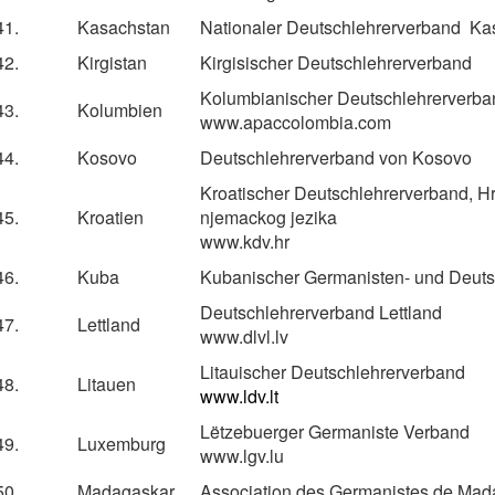
41.
Kasachstan
Nationaler Deutschlehrerverband Ka
42.
Kirgistan
Kirgisischer Deutschlehrerverband
Kolumbianischer Deutschlehrerverb
43.
Kolumbien
www.apaccolombia.com
44.
Kosovo
Deutschlehrerverband von Kosovo
Kroatischer Deutschlehrerverband, Hr
45.
Kroatien
njemackog jezika
www.kdv.hr
46.
Kuba
Kubanischer Germanisten- und Deuts
Deutschlehrerverband Lettland
47.
Lettland
www.dlvl.lv
Litauischer Deutschlehrerverband
48.
Litauen
www.ldv.lt
Lëtzebuerger Germaniste Verband
49.
Luxemburg
www.lgv.lu
50.
Madagaskar
Association des Germanistes de Ma