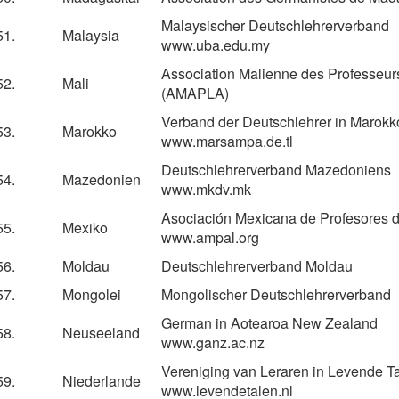
Malaysischer Deutschlehrerverband
51.
Malaysia
www.uba.edu.my
Association Malienne des Professeu
52.
Mali
(AMAPLA)
Verband der Deutschlehrer in Marokk
53.
Marokko
www.marsampa.de.tl
Deutschlehrerverband Mazedoniens
54.
Mazedonien
www.mkdv.mk
Asociación Mexicana de Profesores
55.
Mexiko
www.ampal.org
56.
Moldau
Deutschlehrerverband Moldau
57.
Mongolei
Mongolischer Deutschlehrerverband
German in Aotearoa New Zealand
58.
Neuseeland
www.ganz.ac.nz
Vereniging van Leraren in Levende T
59.
Niederlande
www.levendetalen.nl